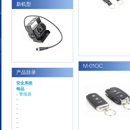
新机型
M-01OC
产品目录
安全系统
饰品
警报器
–
–
–
–
–
–
–
–