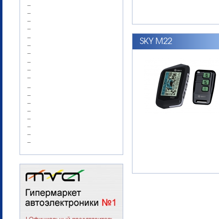
–
–
–
–
–
SKY M22
–
–
–
–
–
–
–
–
–
–
–
–
–