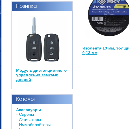
Новинка
Изолента 19 мм, толщ
0,13 мм
Модуль дистанционного
управления замками
дверей
Каталог
Аксессуары
Сирены
–
Активаторы
–
Иммобилайзеры
–