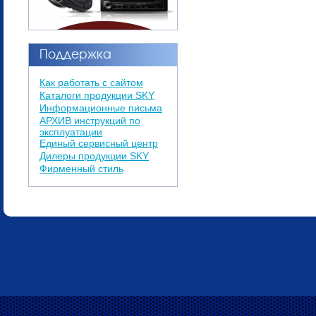
Поддержка
Как работать с сайтом
Каталоги продукции SKY
Информационные письма
АРХИВ инструкций по
эксплуатации
Единый cервисный центр
Дилеры продукции SKY
Фирменный стиль