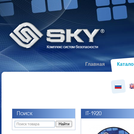
Главная
Катало
Новогодние
акции
Поиск
IT-1920