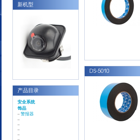
新机型
DS-5010
产品目录
安全系统
饰品
警报器
–
–
–
–
–
–