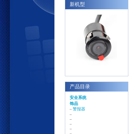
新机型
产品目录
安全系统
饰品
警报器
–
–
–
–
–
–