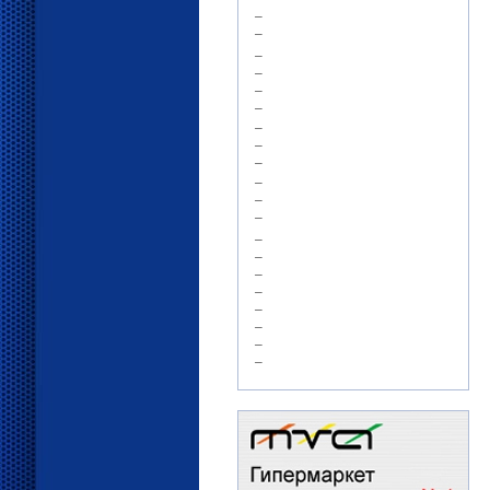
–
–
–
–
–
–
–
–
–
–
–
–
–
–
–
–
–
–
–
–