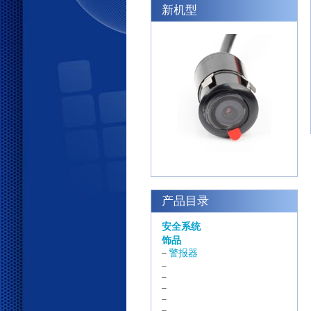
新机型
产品目录
安全系统
饰品
警报器
–
–
–
–
–
–