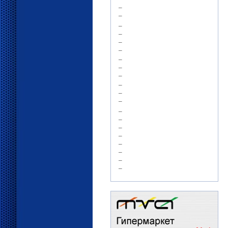
–
–
–
–
–
–
–
–
–
–
–
–
–
–
–
–
–
–
–
–